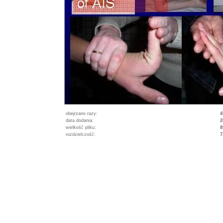
obejrzano razy:
4
data dodania:
2
wielkość pliku:
8
rozdzielczość:
7