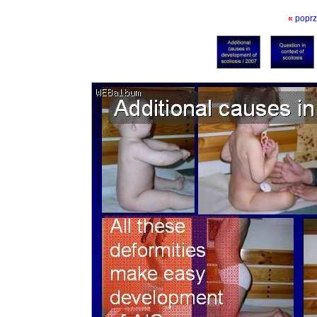
«
poprz