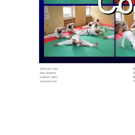
obejrzano razy:
6
data dodania:
2
wielkość pliku:
8
rozdzielczość:
7