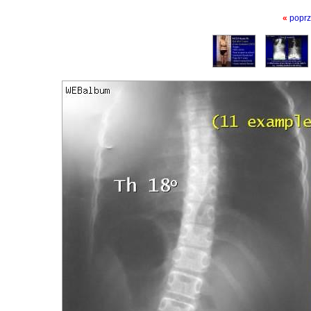
«
poprz