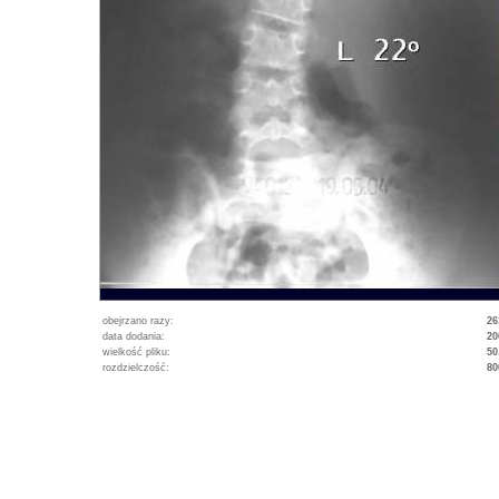
obejrzano razy:
26
data dodania:
20
wielkość pliku:
50
rozdzielczość:
80