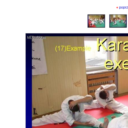
«
poprz