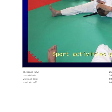
obejrzano razy:
25
data dodania:
20
wielkość pliku:
60
rozdzielczość:
80