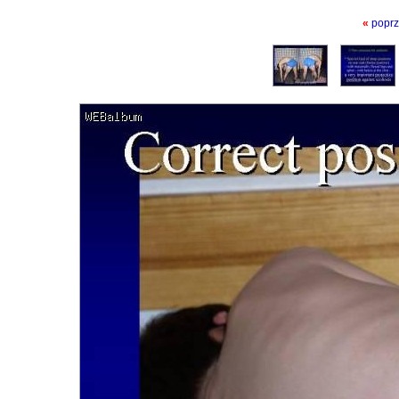
«
poprz