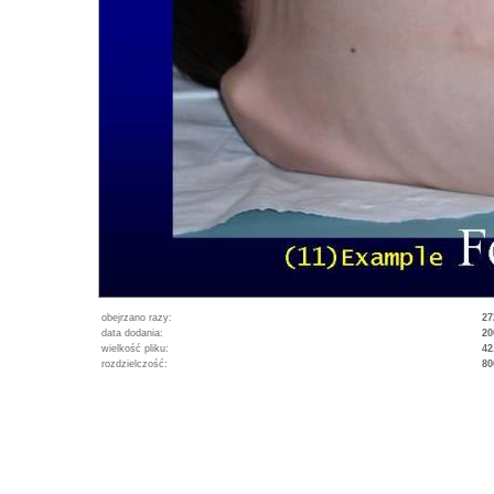
obejrzano razy:
27
data dodania:
20
wielkość pliku:
42
rozdzielczość:
80