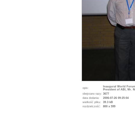
Inaugural World Forum,
opis:
President of ABI, Mr. N
obejrzano razy:
3677
data dodania:
2006-07-26 09:25:04
wielkość pliku:
39.3 kB
rozdzielczość:
800 x 599