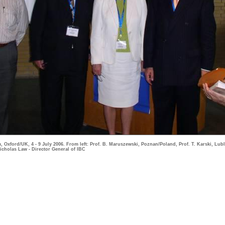
 Oxford/UK, 4 - 9 July 2006. From left: Prof. B. Maruszewski, Poznan/Poland, Prof. T. Karski, Lubl
icholas Law - Director General of IBC