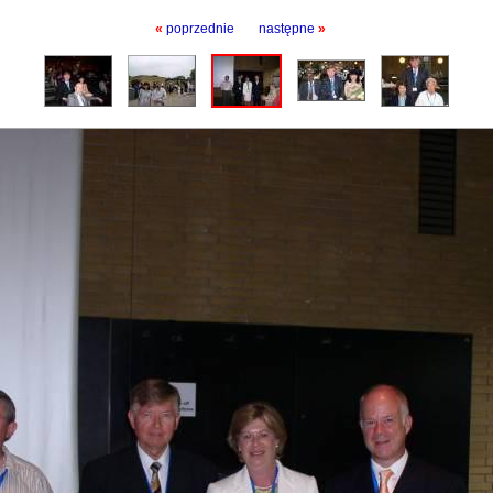
«
poprzednie
następne
»