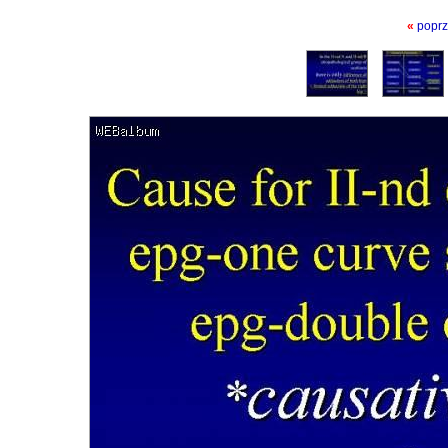
«
poprz