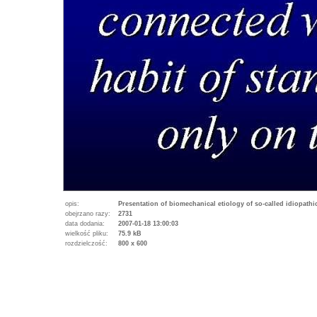
opis:
Presentation of biomechanical etiology of so-called idiopath
obejrzano razy:
2731
data dodania:
2007-01-18 13:00:03
wielkość pliku:
75.9 kB
rozdzielczość:
800 x 600