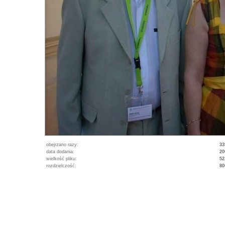
obejrzano razy:
33
data dodania:
20
wielkość pliku:
52
rozdzielczość:
80