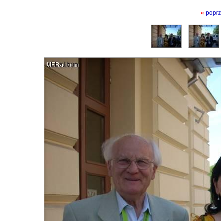
«
poprz