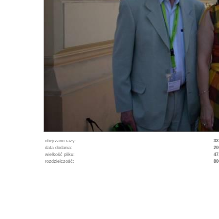
obejrzano razy:
33
data dodania:
20
wielkość pliku:
47
rozdzielczość:
80