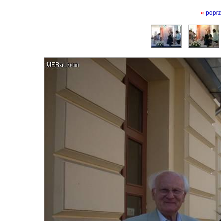
«
poprz