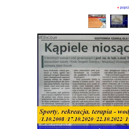
«
poprz