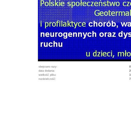
obejrzano razy:
8
data dodania:
2
wielkość pliku:
1
rozdzielczość:
7