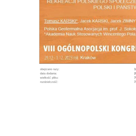
obejrzano razy:
1
data dodania:
2
wielkość pliku:
7
rozdzielczość:
7