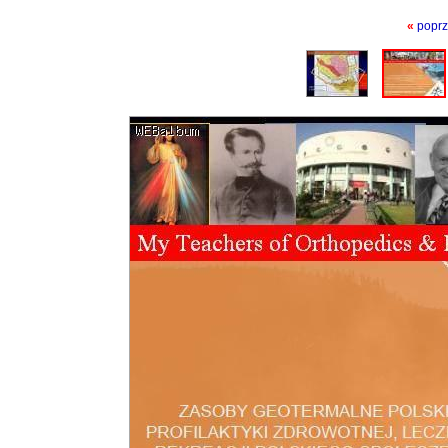
«
poprz