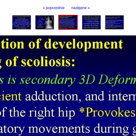
«
poprzednie
następne
»