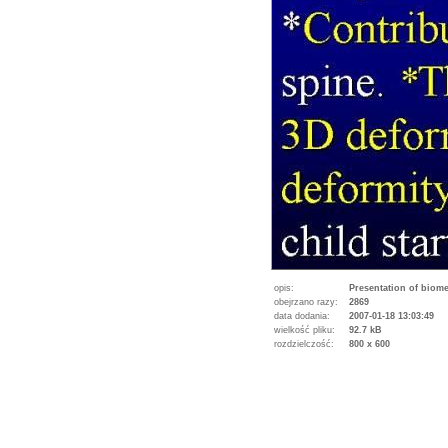
opis:
Presentation of biome
obejrzano razy:
2869
data dodania:
2007-01-18 13:03:49
wielkość pliku:
92.7 kB
rozdzielczość:
800 x 600