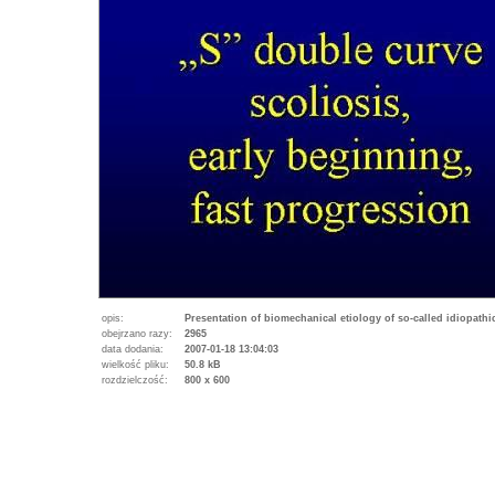
opis:
Presentation of biomechanical etiology of so-called idiopath
obejrzano razy:
2965
data dodania:
2007-01-18 13:04:03
wielkość pliku:
50.8 kB
rozdzielczość:
800 x 600