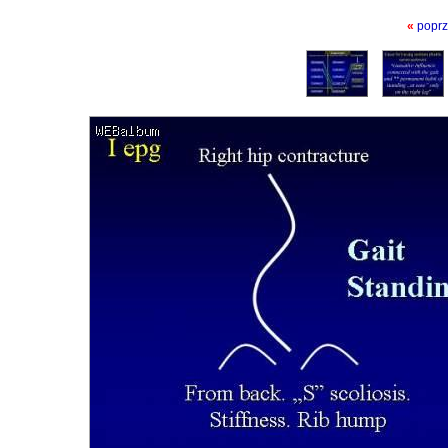
«
poprz