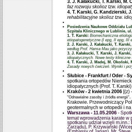
3. J. Kałakucki, T. Karski, M.
faz rozwoju skolioz tzw. idiopa
4. T. Karski, G. Kandzierski, J
rehabilitacyjne skolioz tzw. id
Posiedzenia Naukowe Oddziału Lub
Szpitala Klinicznego w Lublinie, ul
1. T. Karski:
Biomechaniczna etiologi
etiopatogenetyczne (I epg, II epg, III 
2. J. Karski, J. Kałakucki, T. Karsk
według Prof. Hansa Mau jako przyczyn
3. J. Kałakucki, T. Karski, J. Karski,
idiopatycznych. Nowe testy kliniczne
4. T. Karski, J. Madej, M. Okoński,
Zasady nowych ćwiczeń. Wyniki i prz
Słubice - Frankfurt / Oder -
spotkania ortopedów Niemieckic
idiopatycznych (Prof. T. Karski)
Kraków - 2 kwietnia 2006
[(z)
.
"Odnawialne zasoby i źródła energii"
Krakowie. Przewodniczący Pols
geotermalnych w ortopedii i na t
Warszawa - 11.05.2006
- Spot
temat wprowadzenia karate w pr
spotkaniu udział wzięli m.inn.
Zarządu), P. Krzywański (Wice
(Embassy of Japan), Mr. Steve