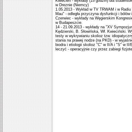
Kwiecień - wykłady (15 godzin) dla studentów
w Dreznie (Niemcy)
1.05.2013 - Wykład w TV TRWAM i w Radiu M
Mau" - odległa przyczyna dysfunkcji i bólów 
Czerwiec - wykłady na Węgierskim Kongresie 
w Budapeszcie.
14 - 21.09.2013 - wykłady na "XV Sympozjum 
Kędzierski, B. Słowińska, Wł. Kwieciński. Wy
testy w wykrywianiu skolioz tzw. idiopatyczn
stania na prawej nodze (na PKD) - w wyjaśnie
biodra i etiologii skolioz "C" w II/A i "S" w 
leczyć - operacyjnie czy przez zabiegi fi