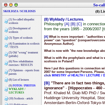
So-cal
(8) Li
SKOLIOZA / SCOLIOSIS
(8) Wykłady / Lectures.
(1) So-called idiopathic
scoliosis
Philosophy
[A] [B] [C]
in connection
from the years 1995 - 2006/2007 [
(2) Development of
scoliosis
[A]
What is more important - "authorities
(3) Types of scoliosis
power" can "question" (conquer/overcome)
(4) Examination in scoliosis
Anonymous Author).
/ TESTS
What is now with "the new knowledge abou
(5) Old "wrong" treatment
(pitfalls)
What is with the prophylaxis and what is w
scoliosis in Poland?
(6) New rehabilitation
exercises / RESULTS
Here I put this questions
in connection wi
(7) Opinions - reports from
2007 for some Important Persons. Please, 
parents
click
MINISTRY of HEALTH / LECTURE /
(8) List of lectures
[B]
"There are in fact two things
(9)
FOTOS / PHOTOS
ignorance"
-
[Hippocrates - 460 -
WYKŁADY /
Prof. Khaled M. Diab MD PhD / Swe
LECTURES
Huddinge University Hospital, Stoc
(10) Scoliosis - article
Amsterdam-Berlin-Oxford-Tokyo-W
(11) Publications