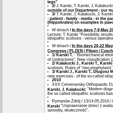
legs"
2/
J. Karski, T. Karski, J. Kałakuck
outside of our Department - our 
3/
T. Karski, J. Kałakucki, J. Kars
- patient - family - media - in th
(Hippokrates) on examples in paed
W dniach
/
In the days 7-9 May 2
Lecture: T. Karski "Possibility, resul
idiopathic scoliosis - versus operati
W dniach /
In the days 20-22 May
Congress / PLZEN / Pilsen / Czec
1/ Karski T.
: "Biomechanical etiol
of contractures". New classification 
2/ Kałakucki J., Karski T., Karsk
scoliosis. Rules of "neo-prophylaxis" 
3/ Karski J., Karski T., Dlugosz M
new exercises - of the so-called idiop
2010
XXX Cervenansky Orthopaedic Da
"Modern diagno
Karski, J. Kalakucki:
the so called idiopathic scoliosis bas
Rymanów Zdrój / 13/14.05.2010 / 
"Usprawnianie dzieci z wadam
Karski
sposoby, skuteczność".