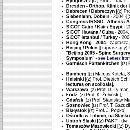
Bydgoszcz
[(z) Prof. J. Talar],
Dresden - Orthop. Klinik der 
Debrecen / Debreczyn
[(z) Pr
Siebenlehn, Döbeln
- 2004 -[
Congress IRSSD - Athens / 
SICOT Cairo / Kair / Egypt
- 2
SICOT Havana / Cuba
- 2004,
SICOT Istanbul / Turkey
- 200
Hong Kong - 2004
- zapraszaj
Beijing / Pekin
[(zapraszjący) 
"
Beijing 2005 - Spine Surge
Symposium
" -
see Letters fro
Garmisch Partenkirchen
[(z) 
].
Bamberg
[(z) Marcus Kotela, 
Helsinki
[(z) Prof. Dietrich Sc
lectures on scoliosis
],
Warszawa
[(z) Prof. D. Tylman,
Łódź
[(z) Prof. K. Żołyński],
Gdańsk
[(z) Prof. Stanisław M
Sosnowiec
[(z) Prof. T. Gaździ
Białystok
[(z) Prof. J. Popko],
Ośrodki w Lubinie, na Śląsk
Ustroń Śląski [(z) PAKT
- dyr
Tomaszów Mazowiecki
[(z) Dy