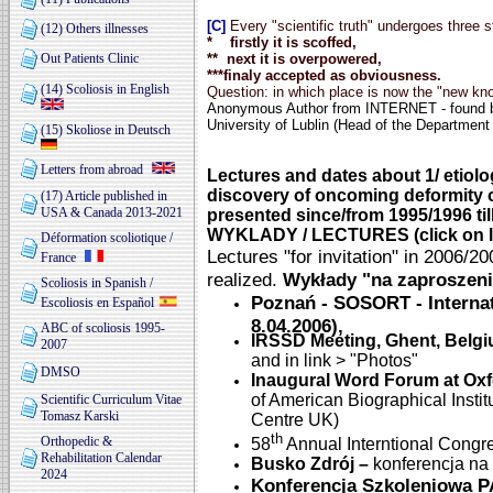
[C]
Every "scientific truth" undergoes three st
(12) Others illnesses
* firstly it is scoffed,
Out Patients Clinic
** next it is overpowered,
***finaly accepted as obviousness.
(14) Scoliosis in English
Question: in which place is now the "new kno
Anonymous Author from INTERNET - found b
University of Lublin (Head of the Departmen
(15) Skoliose in Deutsch
Letters from abroad
Lectures and dates about 1/ etiolog
discovery of oncoming deformity of
(17) Article published in
USA & Canada 2013-2021
presented since/from 1995/1996 ti
WYKLADY / LECTURES (click on lef
Déformation scoliotique /
Lectures "for invitation" in 2006/20
France
realized.
Wykłady "na zaproszeni
Scoliosis in Spanish /
Poznań - SOSORT - Internat
Escoliosis en Español
8.04.2006),
ABC of scoliosis 1995-
IRSSD Meeting, Ghent, Belg
2007
and in link > "Photos"
DMSO
Inaugural Word Forum at Oxf
of American Biographical Instit
Scientific Curriculum Vitae
Tomasz Karski
Centre UK)
th
Orthopedic &
58
Annual Interntional Congre
Rehabilitation Calendar
Busko Zdrój –
konferencja na 
2024
Konferencja Szkoleniowa PA