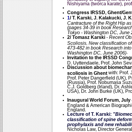
Nishiyama (twórca karate), prof.
Congress IRSSD, Ghent/Gent, 
1
/ T. Karski, J. Kalakucki, J. 
Cantracture of the Right Hip as
(pages 34-39 in book Research 
Tokyo - Washington DC, June 
2/ Tomasz Karski
-
Recent Obs
Scoliosis. New classification of
473-482 in book Research into 
.
Washington DC, June 2006)
Invitation to the IRSSD Cong
D. Uyttendaele, Prof. John Sevas
Discussion about biomechanic
with: Prof.
scoliosis in Ghent
Prof. Peter Dangerfield (UK), 
(Russia), Prof. Nobumasa Suzuk
C.J. Goldberg (Irland), Dr. Ash
USA), Dr. John Burke (UK), Pro
Inaugural World Forum, July 
England & American Biographical
England.
Lecture of T. Karski:
"Biomech
classification of spine deform
prophylaxis and new rehabili
Nicholas Law, Director General