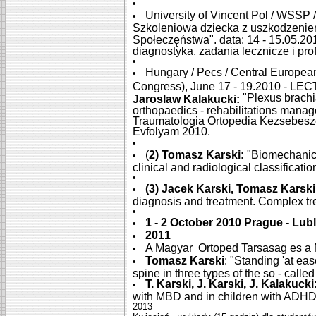
University of Vincent Pol / WSSP
Szkoleniowa dziecka z uszkodzenie
Społeczęństwa". data: 14 - 15.05.201
diagnostyka, zadania lecznicze i pro
Hungary / Pecs / Central Europe
Congress), June 17 - 19.2010 - L
"Plexus brachia
Jaroslaw Kalakucki:
orthopaedics - rehabilitations manag
Traumatologia Ortopedia Kezsebeszet
Evfolyam 2010.
(
2) Tomasz Karski:
"Biomechanical
clinical and radiological classificati
(3) Jacek Karski, Tomasz Karski
diagnosis and treatment. Complex t
1 - 2 October 2010 Prague - Lub
2011
A Magyar Ortoped Tarsasag es a 
Tomasz Karski
: "Standing 'at ea
spine in three types of the so - calle
T. Karski, J. Karski, J. Kalakucki
with MBD and in children with ADHD.
2013