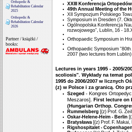
Orthopedic &
XXIII Konferencja Ortopedów 
Rehabilitation Calendar
49th Annual Meeting of the H
2025
XII Sympozjum Polskiego Towar
Orthopedic &
Symposium in Dresden (7. Okto
Rehabilitation Calendar
Ogólnopolska Konferencja Nau
2026
rozwojowego", Lublin, 16 - 18.
Partner / książki /
Orthopaedic Symposium in Hra
books:
Orthopaedic Symposium "80th A
2007 (two lectures from Lubli
Lectures in years 1995 - 2005/20
scoliosis". Wykłady na temat pols
1995 do 2006/2007 w licznych O
(z) w Polsce i za granicą.
Oto pr
Szeged
- Kongres Ortopedyczn
Meszaros].
First lecture on
(Hungarian Orthop. Congres
Rummelsberg
[(z) Prof. G. Zei
Oskar-Helene-Heim - Berlin
[(
Bratysława
[(z) Prof. F. Makai,
Rigshospitalet - Copenhage