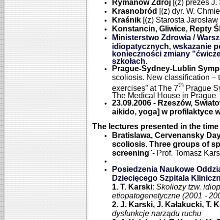
Rymanów Zdrój
[(z) prezes J.
Krasnobród
[(z) dyr. W. Chmie
Kraśnik
[(z) Starosta Jarosław 
Konstancin, Gliwice, Repty Ś
Ministerstwo Zdrowia / Warsz
idiopatycznych, wskazanie p
konieczności zmiany "ćwicz
szkołach.
Prague-Sydney-Lublin Sympo
scoliosis. New classification –
th
exercises” at The 7
Prague Sy
The Medical House in Prague
23.09.2006 - Rzeszów, Swiatow
aikido, yoga] w profilaktyce 
The lectures presented in the time
Bratislawa, Cervenansky Da
scoliosis. Three groups of s
screening
"- Prof. Tomasz Kars
Posiedzenia Naukowe Oddziału
Dziecięcego Szpitala Kliniczn
1. T. Karski
:
Skoliozy tzw. idio
etiopatogenetyczne (2001 - 20
2. J. Karski, J. Kałakucki, T. 
dysfunkcje narządu ruchu